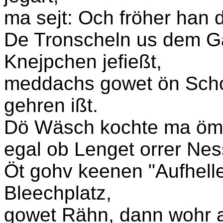
ma sejt: Och fröher han d
De Tronscheln us dem 
Knejpchen jefießt,
meddachs gowet ön Schot
gehren ißt.
Dö Wäsch kochte ma öm
egal ob Lenget orrer Nes
Öt gohv keenen "Aufhelle
Bleechplatz,
gowet Rähn, dann wohr al