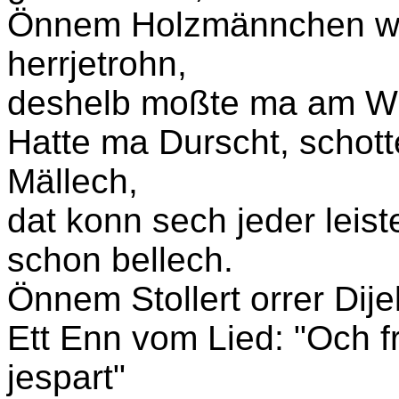
Önnem Holzmännchen wu
herrjetrohn,
deshelb moßte ma am Wä
Hatte ma Durscht, schot
Mällech,
dat konn sech jeder leist
schon bellech.
Önnem Stollert orrer Dije
Ett Enn vom Lied: "Och f
jespart"