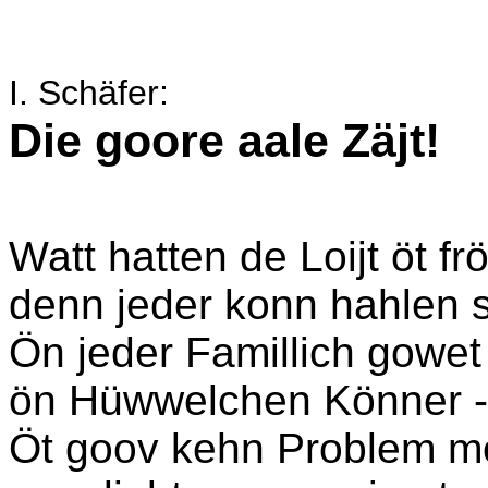
I. Schäfer:
Die goore aale Zäjt!
Watt hatten de Loijt öt f
denn jeder konn hahlen 
Ön jeder Famillich gowe
ön Hüwwelchen Könner -
Öt goov kehn Problem möt