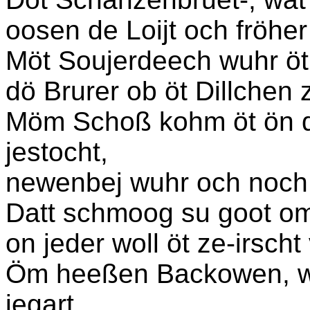
oosen de Loijt och fröhe
Möt Soujerdeech wuhr öt
dö Brurer ob öt Dillchen 
Möm Schoß kohm öt ön 
jestocht,
newenbej wuhr och noch 
Datt schmoog su goot om
on jeder woll öt ze-irsch
Öm heeßen Backowen, w
jegart,