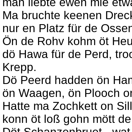
man liebte ewen mie etwa
Ma bruchte keenen Drecke
nur en Platz für de Osse
Ön de Rohv kohm öt Heu-
dö Hawa für de Perd, tr
Krepp.
Dö Peerd hadden ön Ha
ön Waagen, ön Plooch on
Hatte ma Zochkett on Sil
konn öt loß gohn mött de
Döt Schanzenbruet-, wat